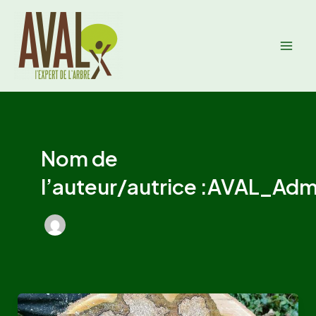
Aller
Mai
au
Men
contenu
Nom de
l’auteur/autrice :AVAL_Adm